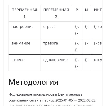
ПЕРЕМЕННАЯ
ПЕРЕМЕННАЯ
Ρ
N
ИНТЕ
1
2
настроение
стресс
{}.
{}
{} кор
{}
внимание
тревога
{}.
{}
{} свя
{}
стресс
вдохновение
{}.
{}
отсутс
{}
Методология
Исследование проводилось в Центр анализа
социальных сетей в период 2025-01-05 — 2022-02-22.