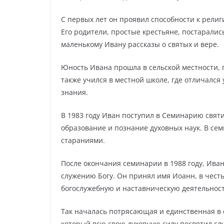
С первых лет он проявил способности к рели
Его родители, простые крестьяне, постаралис
маленькому Ивану рассказы о святых и вере.
Юность Ивана прошла в сельской местности, г
также учился в местной школе, где отличался
знания.
В 1983 году Иван поступил в Семинарию святи
образование и познание духовных наук. В се
стараниями.
После окончания семинарии в 1988 году, Ива
служению Богу. Он принял имя Иоанн, в чест
богослужебную и наставническую деятельност
Так началась потрясающая и единственная в
который всю свою духовную силу посвятил сл