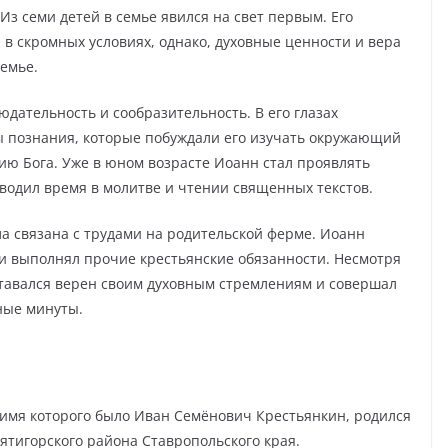
з семи детей в семье явился на свет первым. Его
в скромных условиях, однако, духовные ценности и вера
семье.
дательность и сообразительность. В его глазах
ы познания, которые побуждали его изучать окружающий
ию Бога. Уже в юном возрасте Иоанн стал проявлять
оводил время в молитве и чтении священных текстов.
ла связана с трудами на родительской ферме. Иоанн
 и выполнял прочие крестьянские обязанности. Несмотря
ставался верен своим духовным стремлениям и совершал
ные минуты.
имя которого было Иван Семёнович Крестьянкин, родился
Пятигорского района Ставропольского края.