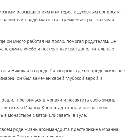
гиозным размышлениям и интерес к духовным вопросам.
ь развить и поддержать это стремление, рассказывая
де он много работал на полях, помогая родителям. Он
 успехами в учебе и постоянно искал дополнительные
теля Николая в городе Пятигорске, где он продолжил своё
минарии он был замечен своей глубокой верой и
н решил постричься в монахи и посвятить свою жизнь
ь святителя Иоанна Кронштадтского, и начал свою
ь в монастыре Святой Елисаветы в Туле.
 своём роде жизнь архимандрита Крестьянкина Иоанна,
ужению Богу и помощи другим.