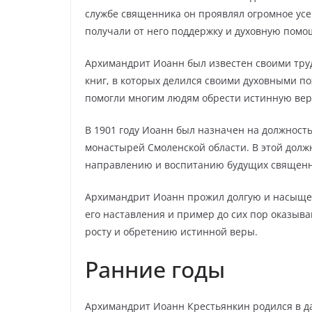
службе священника он проявлял огромное усе
получали от него поддержку и духовную помо
Архимандрит Иоанн был известен своими труд
книг, в которых делился своими духовными п
помогли многим людям обрести истинную веру
В 1901 году Иоанн был назначен на должност
монастырей Смоленской области. В этой долж
направлению и воспитанию будущих священн
Архимандрит Иоанн прожил долгую и насыщен
его наставления и пример до сих пор оказыв
росту и обретению истинной веры.
Ранние годы
Архимандрит Иоанн Крестьянкин родился в дал