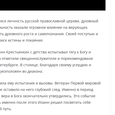
ся личность русской православной церкви, духовный
льность оказали огромное влияние на верующих.
ть духовного роста и самопознания. Своей поступью и
оиск истины и покаяние.
нн Крестьянкин с детства испытывал тягу к Богу и
го отметили священнослужители и порекомендовали
тербурге. В столице, благодаря своему усердию и
рукоположен во диакона.
вила ему испытания и вызовы. Ветеран Первой мировой
е оставило на него глубокий след. Именно в период
и вера в Бога окончательно утвердились. Это событие
ь именно после этого Иоанн решил посвятить себя
 путь.