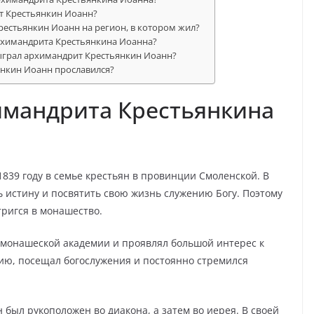
т Крестьянкин Иоанн?
рестьянкин Иоанн на регион, в котором жил?
архимандрита Крестьянкина Иоанна?
сыграл архимандрит Крестьянкин Иоанн?
нкин Иоанн прославился?
имандрита Крестьянкина
1839 году в семье крестьян в провинции Смоленской. В
 истину и посвятить свою жизнь служению Богу. Поэтому
ригся в монашество.
монашеской академии и проявлял большой интерес к
ию, посещал богослужения и постоянно стремился
был рукоположен во диакона, а затем во иерея. В своей