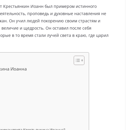
т Крестьянкин Иоанн был примером истинного
деятельность, проповедь и духовные наставления не
жан. Он учил людей покорению своим страстям и
 величие и щедрость. Он оставил после себя
рые в то время стали лучей света в краю, где царил
кина Иоанна
рхимандрита Крестьянкина Иоанна?