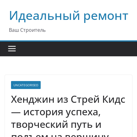
Перейти
Идеальный ремонт
к
содержимому
Ваш Строитель
UNCATEGORISED
Хенджин из Стрей Кидс
— история успеха,
творческий путь и
подъем на вершину