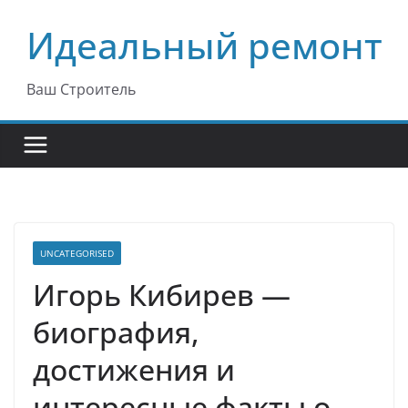
Перейти
Идеальный ремонт
к
содержимому
Ваш Строитель
UNCATEGORISED
Игорь Кибирев —
биография,
достижения и
интересные факты о