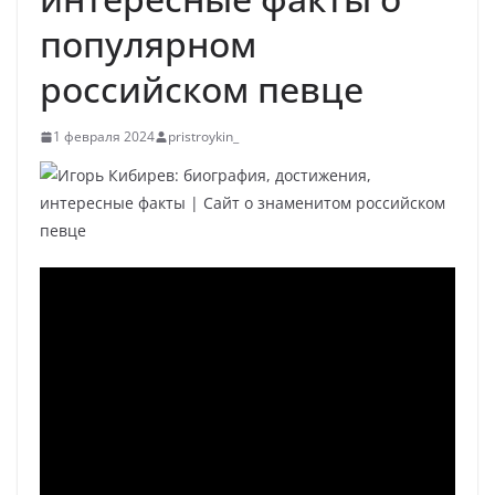
популярном
российском певце
1 февраля 2024
pristroykin_